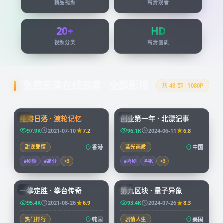
精品视频
高清观看
20+
HD
视频分类
高清画质
免费高清在线观看 · 全部影视
共
48
部 · 1080P
99:24
45:51
维港日落 · 渡轮记忆
创业第一年 · 北漂记事
HK
CN
97.9K
2021-07-10
7.2
96.1K
2024-06-11
6.8
甜宠爱情
香港
蓝光画质
中国
#剧情
#高分
+
3
#喜剧
#4K
+
3
96:07
99:49
一拳定胜 · 拳台传奇
第九区块 · 量子异象
KR
CN
95.4K
2021-08-26
6.9
93.4K
2024-07-26
8.3
热门排行
韩国
剧情人生
美国