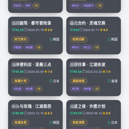
#动作
#4K
+
3
#科幻
#连载中
+
3
56:16
99:50
我的副驾 · 都市冒险录
暮光合约 · 灵魂交换
KR
KR
92.5K
2024-01-19
9.0
92K
2024-07-11
8.0
综艺娱乐
韩国
经典回顾
韩国
#喜剧
#独播
+
3
#科幻
#杜比
+
3
52:28
99:41
海岸便利店 · 凌晨三点
黑帮往事 · 江湖余波
JP
HK
90.8K
2024-05-05
7.8
90.6K
2023-03-25
7.9
海量片库
日本
悬疑推理
香港
#治愈
#热播
+
3
#犯罪
#热播
+
3
99:48
99:55
拳头与玫瑰 · 江湖恩怨
流星之夜 · 许愿计划
KR
JP
89.8K
2023-12-15
8.3
89.5K
2024-08-12
8.8
连载追更
韩国
家庭温情
日本