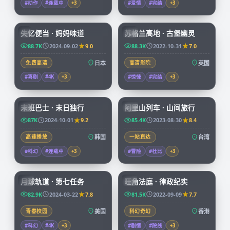
#动作
#连载中
+
3
#爱情
#完结
+
3
59:19
99:39
失忆便当 · 妈妈味道
苏格兰高地 · 古堡幽灵
JP
CN
88.7K
2024-09-02
9.0
88.3K
2022-10-31
7.0
免费高清
日本
高清影院
英国
#喜剧
#4K
+
3
#惊悚
#完结
+
3
99:15
59:04
末班巴士 · 末日独行
阿里山列车 · 山间旅行
KR
TW
87K
2024-10-01
9.2
85.4K
2023-08-30
8.4
高速播放
韩国
一站直达
台湾
#科幻
#连载中
+
3
#冒险
#杜比
+
3
99:57
45:15
月球轨道 · 第七任务
旺角法庭 · 律政纪实
CN
HK
82.9K
2024-03-22
7.8
81.5K
2022-09-09
7.7
青春校园
美国
科幻奇幻
香港
#科幻
#4K
+
3
#剧情
#院线
+
3