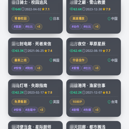
春日骑士 · 校园追风
冰雪之巅 · 雪山救援
JP
CN
64K
2022-04-02
7.1
63.6K
2023-12-30
7.9
青春校园
日本
高速播放
中国
#喜剧
#杜比
+
3
#动作
#杜比
+
3
99:14
99:01
第七封电邮 · 死者来信
北方夜空 · 草原星辰
KR
CN
63.3K
2021-06-25
7.4
62.4K
2022-08-19
7.7
最新上线
韩国
华语佳作
中国
#惊悚
#院线
+
3
#爱情
#杜比
+
3
99:30
99:55
海岛灯塔 · 失踪指南
高雄港湾 · 渔家往事
CN
TW
62.2K
2023-02-17
7.8
62.2K
2021-12-07
8.3
免费看剧
英国
1080P
台湾
#惊悚
#连载中
+
3
#剧情
#热播
+
3
59:46
45:37
银河便当盒 · 星际厨师
摩天回廊 · 都市搁浅
JP
JP