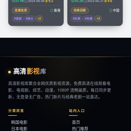
57.9K
2024-08-08
9.2
55.2K
2023-06-21
9.0
连载追更
香港
经典回顾
中国
#喜剧
#高分
+
3
#犯罪
#热播
+
3
高清
影视
库
高清影视库
聚合全网优质影视资源，
免费高清在线观看
电
影、电视剧、综艺、动漫，1080P 流畅画质，每日同步更
新，无登录无广告，热门新片与经典老剧一站直达。
分类浏览
站内入口
韩国电影
首页
日本电影
热门推荐