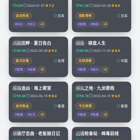
62K
2024-01-07
7.2
61.3K
2024-03-30
8.9
运动竞技
日本
观影榜单
日本
#科幻
#杜比
+
3
#剧情
#院线
+
3
99:21
91:43
凤梨田畔 · 夏日告白
棋圣 · 棋盘人生
TW
CN
60.9K
2022-08-08
9.2
60.8K
2022-11-05
8.4
蓝光合集
台湾
在线观看
中国
#爱情
#独播
+
3
#剧情
#高分
+
3
92:58
99:59
离岛追凶 · 海上密室
弹丸之地 · 九龙密档
HK
HK
59.4K
2024-06-18
8.4
58.7K
2022-04-15
6.9
动作热血
香港
今日新增
香港
#悬疑
#杜比
+
3
#悬疑
#独播
+
3
70:07
52:09
茶餐厅恋曲 · 老板娘日记
边境检查站 · 缉毒前线
HK
CN