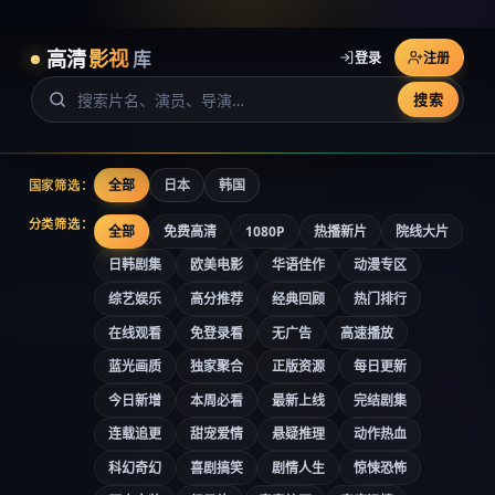
高清
影视
库
登录
注册
搜索
全部
日本
韩国
国家筛选：
分类筛选：
全部
免费高清
1080P
热播新片
院线大片
日韩剧集
欧美电影
华语佳作
动漫专区
综艺娱乐
高分推荐
经典回顾
热门排行
在线观看
免登录看
无广告
高速播放
蓝光画质
独家聚合
正版资源
每日更新
今日新增
本周必看
最新上线
完结剧集
连载追更
甜宠爱情
悬疑推理
动作热血
科幻奇幻
喜剧搞笑
剧情人生
惊悚恐怖