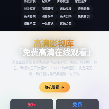
历史古装
纪录片
青春校园
家庭温情
战争军事
犯罪警匪
运动竞技
音乐歌舞
高清影院
观影榜单
高清剧场
免费看剧
海量片库
一站直达
蓝光合集
高清影视库
高清影视库
「
免费高清在线观看
」
海量正版影视资源
免费高清在线观看
，电影、电视剧、综
艺、动漫每日同步更新，1080P 流畅画质，免登录无广
告，热门新片与经典老剧一站直达
随机观看
50+
免费