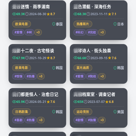
曼谷迷情 · 雨季湄南
蓝色潜艇 · 深海任务
CN
JP
69.3K
2024-08-30
8.7
68.3K
2023-11-11
7.1
欧美电影
泰国
热播新片
日本
#爱情
#4K
+
3
#科幻
#完结
+
3
99:25
67:32
烛影十二夜 · 古宅怪谈
钢琴诗人 · 街头独奏
KR
KR
67.9K
2021-10-29
8.7
66.6K
2023-09-15
7.6
欧美电影
韩国
蓝光画质
韩国
#惊悚
#热播
+
3
#爱情
#院线
+
3
66:08
50:05
我们都是怪人 · 治愈日记
真相档案室 · 调查记者
KR
CN
65.9K
2024-05-21
7.6
65K
2023-07-07
6.8
日韩剧集
韩国
运动竞技
美国
#喜剧
#热播
+
3
#剧情
#独播
+
3
73:38
99:34