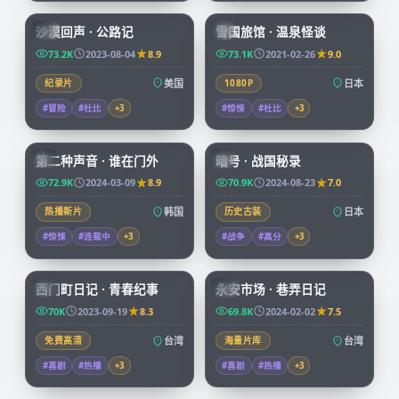
沙漠回声 · 公路记
雪国旅馆 · 温泉怪谈
CN
JP
73.2K
2023-08-04
8.9
73.1K
2021-02-26
9.0
纪录片
美国
1080P
日本
#冒险
#杜比
+
3
#惊悚
#杜比
+
3
72:34
99:04
第二种声音 · 谁在门外
暗号 · 战国秘录
KR
JP
72.9K
2024-03-09
8.9
70.9K
2024-08-23
7.0
热播新片
韩国
历史古装
日本
#惊悚
#连载中
+
3
#战争
#高分
+
3
70:38
99:47
西门町日记 · 青春纪事
永安市场 · 巷弄日记
TW
TW
70K
2023-09-19
8.3
69.8K
2024-02-02
7.5
免费高清
台湾
海量片库
台湾
#喜剧
#热播
+
3
#喜剧
#热播
+
3
99:03
45:53