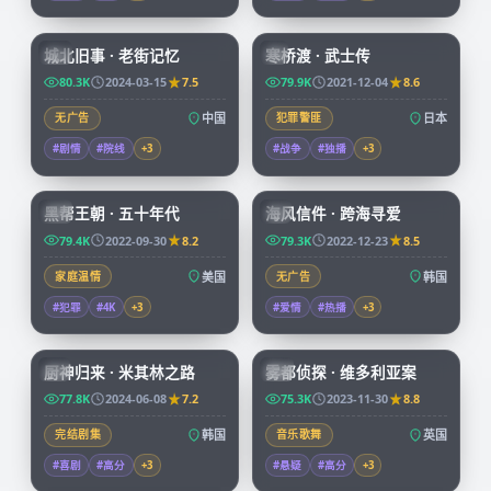
99:17
99:29
城北旧事 · 老街记忆
寒桥渡 · 武士传
CN
JP
80.3K
2024-03-15
7.5
79.9K
2021-12-04
8.6
无广告
中国
犯罪警匪
日本
#剧情
#院线
+
3
#战争
#独播
+
3
69:14
97:58
黑帮王朝 · 五十年代
海风信件 · 跨海寻爱
CN
KR
79.4K
2022-09-30
8.2
79.3K
2022-12-23
8.5
家庭温情
美国
无广告
韩国
#犯罪
#4K
+
3
#爱情
#热播
+
3
58:31
68:22
厨神归来 · 米其林之路
雾都侦探 · 维多利亚案
KR
CN
77.8K
2024-06-08
7.2
75.3K
2023-11-30
8.8
完结剧集
韩国
音乐歌舞
英国
#喜剧
#高分
+
3
#悬疑
#高分
+
3
99:40
99:36